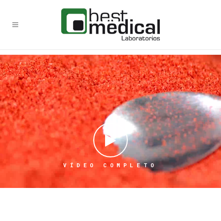
V
Í
D
E
O
C
O
M
P
L
E
T
O