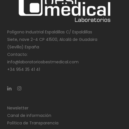
Polígono Industrial Espaldillas C/ Espaldillas
Siete, nave 2-4 CP 41500, Alcalá de Guadaira
(Sevilla) España
Contacto:
info@laboratoriosbestmedical.com
+34 954 35 41 41
Newsletter
Canal de información
Política de Transparencia