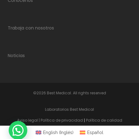
Conócenos
Trabaja con nosotros
Noticias
©2026 Best Medical. All rights reserved
Laboratorios Best Medical
Aviso legal
|
Política de privacidad
|
Política de calidad
English
(
Inglés
)
Español