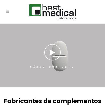
V
Í
D
E
O
C
O
M
P
L
E
T
O
Fabricantes de complementos