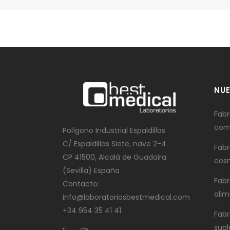
NUE
Fabr
com
Polígono Industrial Espaldillas
C/ Espaldillas Siete, nave 2-4
Fabr
CP 41500, Alcalá de Guadaira
cos
(Sevilla) España
Fabr
Contacto:
alim
info@laboratoriosbestmedical.com
+34 954 35 41 41
Fabr
sup