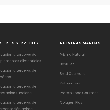
STROS SERVICIOS
NUESTRAS MARCAS
icación a terceros de
Prisma Natural
plementos alimenticios
BestDiet
icación a terceros de
Bmd Cosmetic
mética
Ketoprotein
icación a terceros de
entación funcional
Protein Food Gourmet
icación a terceros de
Colagen Plus
lementación animal