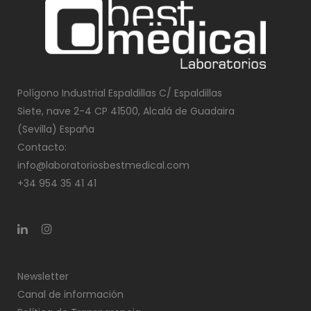
Polígono Industrial Espaldillas C/ Espaldillas
Siete, nave 2-4 CP 41500, Alcalá de Guadaira
(Sevilla) España
Contacto:
info@laboratoriosbestmedical.com
+34 954 35 41 41
Newsletter
Canal de información