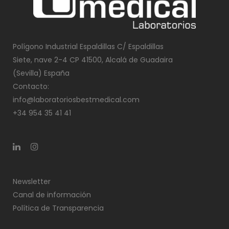
Polígono Industrial Espaldillas C/ Espaldillas
Siete, nave 2-4 CP 41500, Alcalá de Guadaira
(Sevilla) España
Contacto:
info@laboratoriosbestmedical.com
+34 954 35 41 41
Newsletter
Canal de información
Política de Transparencia